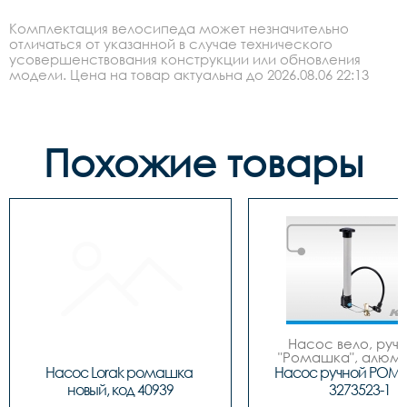
Комплектация велосипеда может незначительно
отличаться от указанной в случае технического
усовершенствования конструкции или обновления
модели. Цена на товар актуальна до 2026.08.06 22:13
Похожие товары
Насос вело, ручно
"Ромашка", алюмин
обратным толст
Насос Lorak ромашка 
Насос ручной РОМ
штоком, шланг 
новый, код 40939
3273523-1
наконечнико