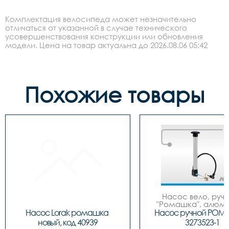
Комплектация велосипеда может незначительно
отличаться от указанной в случае технического
усовершенствования конструкции или обновления
модели. Цена на товар актуальна до 2026.08.06 05:42
Похожие товары
Насос вело, ручно
"Ромашка", алюмин
обратным толст
Насос Lorak ромашка 
Насос ручной РОМ
штоком, шланг 
новый, код 40939
3273523-1
наконечнико