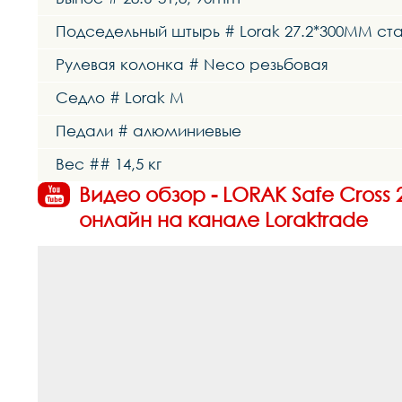
Подседельный штырь # Lorak 27.2*300MM ст
Рулевая колонка # Neco резьбовая
Седло # Lorak M
Педали # алюминиевые
Вес ## 14,5 кг
Видео обзор - LORAK Safe Cros
онлайн на канале Loraktrade