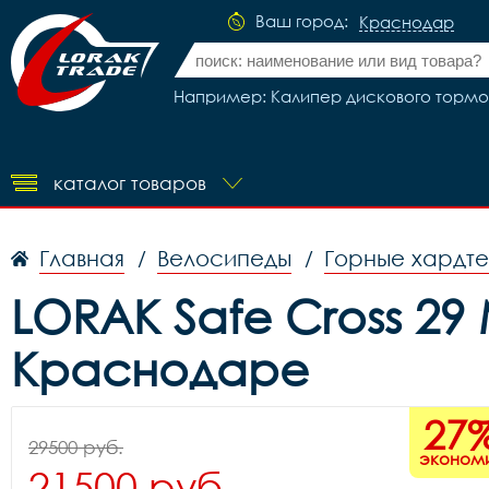
Ваш город:
Краснодар
Например: Калипер дискового тормоза A
каталог товаров
Главная
Велосипеды
Горные хардт
/
/
LORAK Safe Cross 2
Краснодаре
27
29500 руб.
эконом
21500 руб.