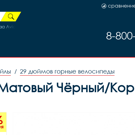
сравнени
vid Elixir1 задний DB-1, код 10523
8-800
ейлы
29 дюймов горные велосипеды
/
9 Матовый Чёрный/Кор
%
ия