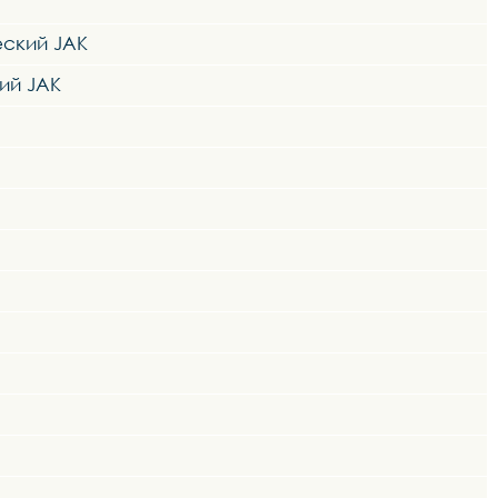
еский JAK
ий JAK