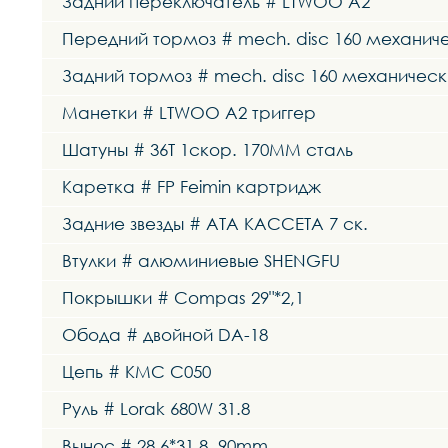
Задний переключатель # LTWOO A2
Передний тормоз # mech. disc 160 механич
Задний тормоз # mech. disc 160 механическ
Манетки # LTWOO A2 триггер
Шатуны # 36T 1скор. 170MM сталь
Каретка # FP Feimin картридж
Задние звезды # ATA КАССЕТА 7 ск.
Втулки # алюминиевые SHENGFU
Покрышки # Compas 29"*2,1
Обода # двойной DA-18
Цепь # KMC C050
Руль # Lorak 680W 31.8
Вынос # 28.6*31,8, 90mm