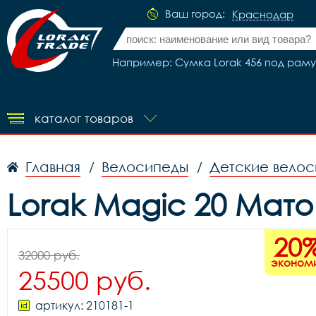
Ваш город:
Краснодар
Например: Сумка Lorak 456 под раму
каталог товаров
Главная
Велосипеды
Детские вело
/
/
Lorak Magic 20 Мат
20
32000 руб.
эконом
25500 руб.
артикул: 210181-1