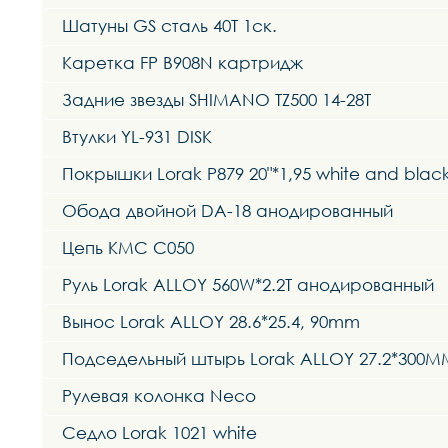
Шатуны GS сталь 40T 1ск.
Каретка FP B908N картридж
Задние звезды SHIMANO TZ500 14-28T
Втулки YL-931 DISK
Покрышки Lorak P879 20"*1,95 white and blac
Обода двойной DA-18 анодированный
Цепь KMC C050
Руль Lorak ALLOY 560W*2.2T анодированный
Вынос Lorak ALLOY 28.6*25.4, 90mm
Подседельный штырь Lorak ALLOY 27.2*300
Рулевая колонка Neco
Седло Lorak 1021 white