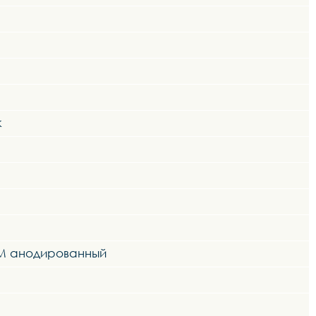
k
MM анодированный