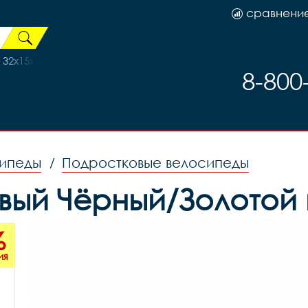
сравнени
 32х15х5см черно-красный, код 45602
8-800
сипеды
Подростковые велосипеды
/
овый Чёрный/Золотой
%
ия