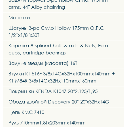
arms, 44T Alloy chainring
Манетки -
Шатуны 3-pc CrMo Hollow 175mm O.P.C
1/2“x1/8”x30T
Каретка 8-splined hollow axle & Nuts, Euro
cups, cartridge bearings
Задние звезды (кассета) 16Т
Втулки KT-516F 3/8x14Gx32Hx100mmx140mm +
KT-M84R 3/8x14Gx32Hx110mmx160mm
Покрышки KENDA K1047 20*2,125/1,95
Обода двойной Discovery 20* 20"x32Hx14G
Цепь KMC Z410
Руль 710mmx1.8Tx203mmx140mm