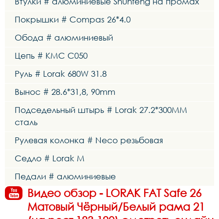
Втулки # алюминиевые Shunfeng на промах
Покрышки # Compas 26*4.0
Обода # алюминиевый
Цепь # KMC C050
Руль # Lorak 680W 31.8
Вынос # 28.6*31,8, 90mm
Подседельный штырь # Lorak 27.2*300MM
сталь
Рулевая колонка # Neco резьбовая
Седло # Lorak M
Педали # алюминиевые
Видео обзор - LORAK FAT Safe 26
Матовый Чёрный/Белый рама 21