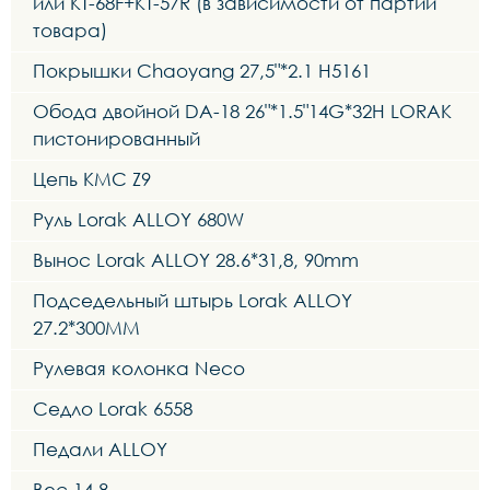
или KT-68F+KT-57R (в зависимости от партии
товара)
Покрышки Chaoyang 27,5"*2.1 H5161
Обода двойной DA-18 26"*1.5"14G*32H LORAK
пистонированный
Цепь KMC Z9
Руль Lorak ALLOY 680W
Вынос Lorak ALLOY 28.6*31,8, 90mm
Подседельный штырь Lorak ALLOY
27.2*300MM
Рулевая колонка Neco
Седло Lorak 6558
Педали ALLOY
Вес 14,8