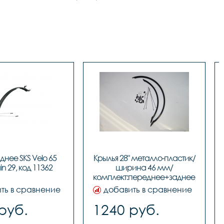
нее SKS Velo 65 
Крылья 28" металло-пластик/
n 29, код 11362
ширина 46 мм/
комплект:переднее+заднее/BLACK, 
код 97106
ть в сравнение
добавить в сравнение
руб.
1240 руб.