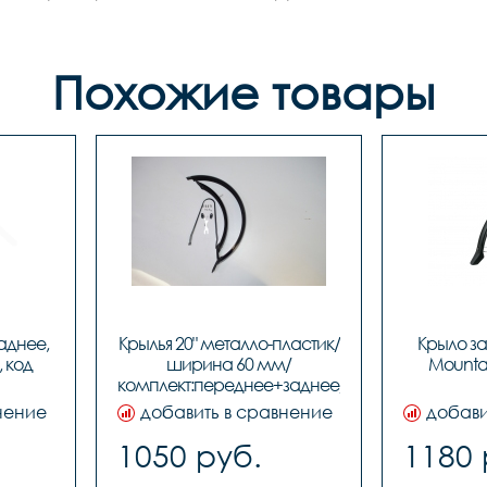
Похожие товары
аднее, 
Крылья 20" металло-пластик/
Крыло зад
 код 
ширина 60 мм/
Mountai
комплект:переднее+заднее/BLACK, 
код 97105
нение
добавить в сравнение
добави
1050 руб.
1180 