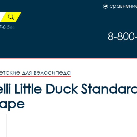
сравнени
8 без резьбовая вилка 1 1/8 регул
8-800
етские для велосипеда
li Little Duck Standar
даре