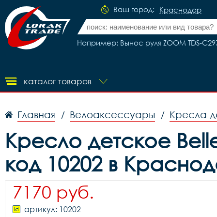
Ваш город:
Краснодар
Например: Вынос руля ZOOM TDS-C297-
каталог товаров
Главная
Велоаксессуары
Кресла д
/
/
Кресло детское Bellel
код 10202 в Красно
7170 руб.
артикул: 10202