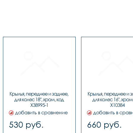
Крылья, переднее и заднее, 
Крылья, переднее и з
для колес 18", хром, код 
для колес 16", хром,
Х38995-1
Х10384
добавить в сравнение
добавить в срав
530 руб.
660 руб.