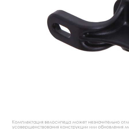
Комплектация велосипеда может незначительно отлич
усовершенствования конструкции или обновления моде