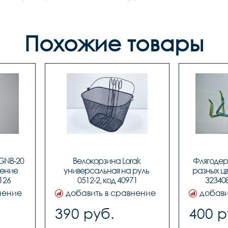
Похожие товары
GNB-20 
Велокорзина Lorak 
Флягодер
ение 
универсальная на руль 
разных цв
126
0512-2, код 40971
323408
нение
добавить в сравнение
добави
390 руб.
400 р