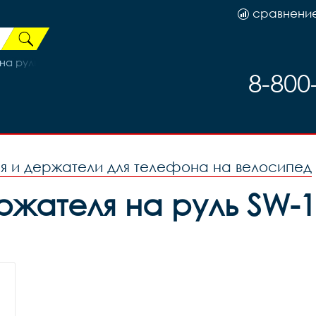
сравнени
а руль велосипеда 3265246
8-800
я и держатели для телефона на велосипед
ателя на руль SW-11