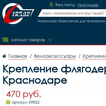
Ваш город:
Краснодар
Например: Крепление для телефона н
каталог товаров
Главная
Велоаксессуары
Креплени
/
/
Крепление флягодерж
Краснодаре
470 руб.
артикул: 69822