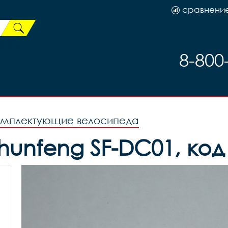
сравнени
8-800
омплектующие велосипеда
hunfeng SF-DC01, ко