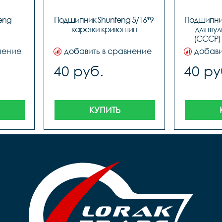
ng 
Подшипник Shunfeng 5/16*9 
Подшипник
каретки кривошип
для втул
(СССР) 
нение
добавить в сравнение
добави
40 руб.
40 ру
КУПИТЬ