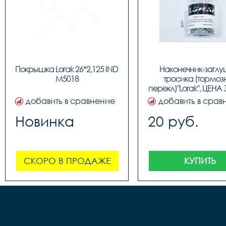
Покрышка Lorak 26*2,125 IND 
Наконечник-заглу
M5018
тросика (тормозн
перекл)"Lorak", ЦЕНА З
(100шт в бутылк
добавить в сравнение
добавить в срав
Новинка
20 руб.
СКОРО В ПРОДАЖЕ
КУПИТЬ