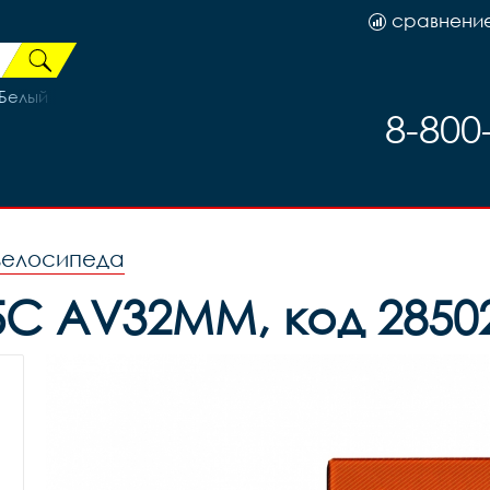
сравнени
/Белый
8-800
велосипеда
5C AV32MM, код 2850