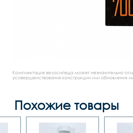
Комплектация велосипеда может незначительно отлич
усовершенствования конструкции или обновления моде
Похожие товары