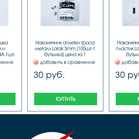
шка 
Наконечник оплетки троса 
Наконечни
 и 
металл Lorak 5mm (100шт-1 
пластик Lo
А 1шт. 
бутылка) цена за 1 
бутылк
е)
наконечник
н
нение
добавить в сравнение
добави
30 руб.
30 ру
КУПИТЬ