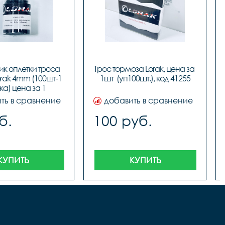
к оплетки троса 
Трос тормоза Lorak, цена за 
rak 4mm (100шт-1 
1шт  (уп100шт.), код 41255
а) цена за 1 
аконечник
ть в сравнение
добавить в сравнение
б.
100 руб.
КУПИТЬ
КУПИТЬ