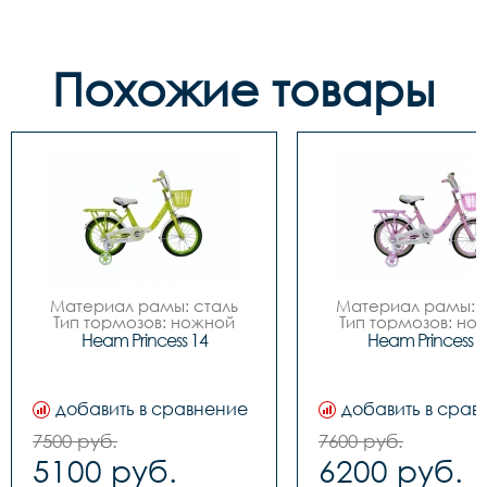
Похожие товары
Материал рамы: сталь

Материал рамы: с
Тип тормозов: ножной

Тип тормозов: нож
Диаметр колес: 14

Диаметр колес: 
Heam Princess 14
Heam Princess 1
Цвета		Зелёный-
Цвета		Зелёный-
белый, Розовый-белый

белый, Розовый-бе
Вилка		сталь

Вилка		сталь

Задний переключатель		
Задний переключател
добавить в сравнение
добавить в срав
-

-

Передний переключатель		
Передний переключа
7500 руб.
7600 руб.
-

-

5100 руб.
6200 руб.
Манетки		-

Манетки		-

Шатуны (Система)		
Шатуны (Система)		