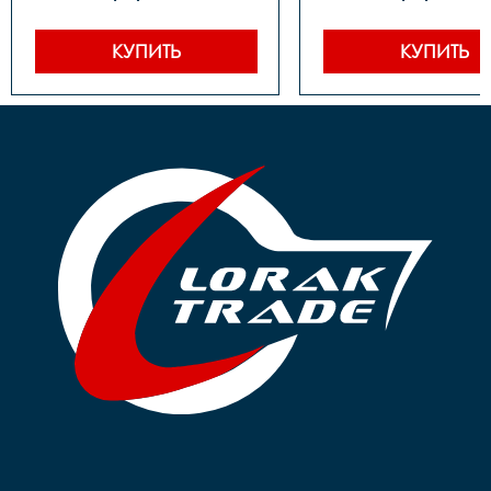
сталь

сталь

Задние звезды		сталь

Задние звезды		сталь

Цепь		1 ск. 

Цепь		1 ск. 

КУПИТЬ
КУПИТЬ
Каретка		 
Каретка		 
картридж

картридж

Тормоза		 задний- 
Тормоза		 задний- 
ножной, передний-ручной

ножной, передний-р
Покрышки		14**2,125

Покрышки		16*2,125

Втулки		сталь

Обода		сталь черные

Обода		сталь черные

Рулевая		резьбовая

Рулевая		резьбовая

Вынос		сталь

Вынос		сталь

Руль		steel 

Руль		steel 

Грипсы		цветные

Грипсы		цветные

Седло		детское на 
Седло		детское на 
пружинах

пружинах

Педали		Пластиковые

Педали		Пластиковые

Подседельный штырь	
Подседельный штырь		
сталь

сталь

Вес		10.2 к
Вес		9.7 кг