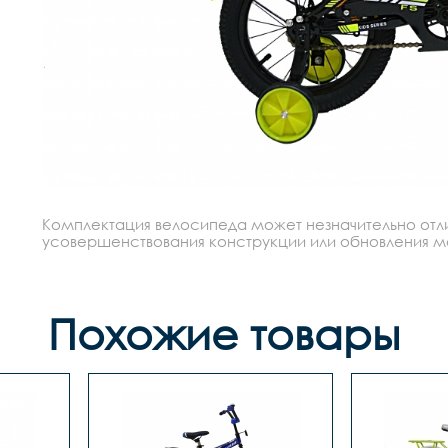
Комплектация велосипеда может незначительно отлич
усовершенствования конструкции или обновления моде
Похожие товары