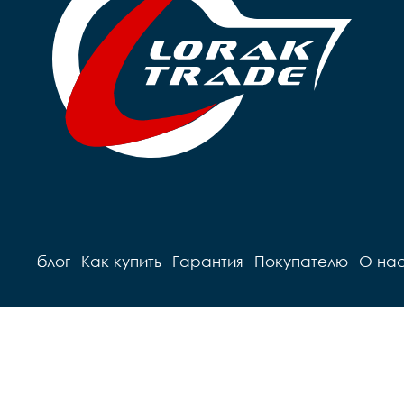
Руль		steel 

Седло		детское на 
Грипсы		black

п
Седло		детское Sport

Педали		Пластиковые

	
Педали		Пластиковые

Подседель
Подседельный штырь		
г
сталь

Вес		9,8 кг
блог
Как купить
Гарантия
Покупателю
О на