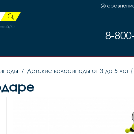
сравнени
рный/Оранжевый 19р (на рост 171-182)
8-800
сипеды
Детские велосипеды от 3 до 5 лет (
/
одаре