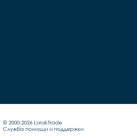
Грипсы		цветные

Седло		детское на 
Седло		детское на 
пружинах

пружинах

Педали		Пластиковые

Педали		Пластиковые

Подседельный штырь	
Подседельный штырь		
сталь

сталь

Вес		10.2 к
Вес		9.7 кг
© 2000-2026 LorakTrade
Служба помощи и поддержки