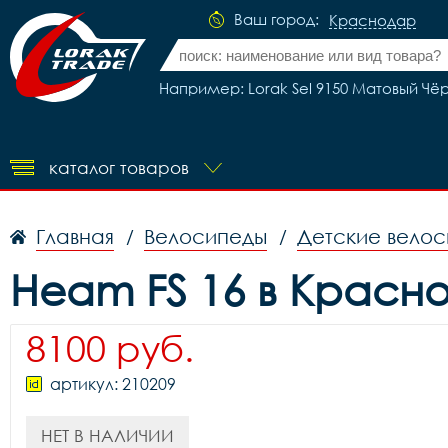
Ваш город:
Краснодар
Например: Lorak Sel 9150 Матовый Чё
каталог товаров
Главная
Велосипеды
Детские вело
/
/
Heam FS 16 в Красн
8100 руб.
артикул: 210209
НЕТ В НАЛИЧИИ