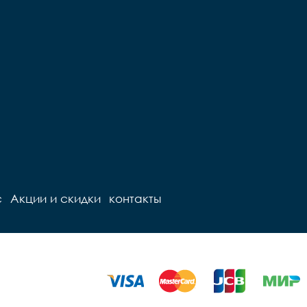
Седло		детское

ружинах

Педали		Пластиковые

Подседельный штырь		
ный штырь		
сталь

сталь

Вес		- кг
Вес		11 кг
с
Акции и скидки
контакты