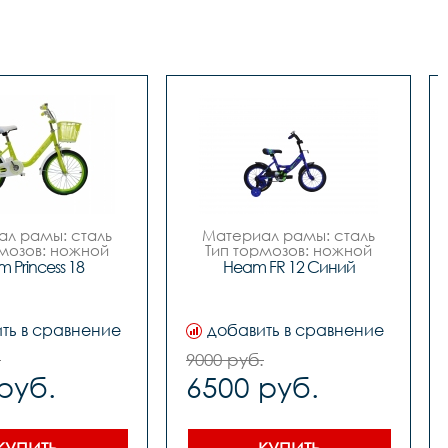
л рамы: сталь

Материал рамы: сталь

мозов: ножной

Тип тормозов: ножной

тр колес: 18

Диаметр колес: 12

 Princess 18
Heam FR 12 Синий
Цвет: Синий		

Розовый-белый

Вилка		сталь



Задний переключатель		
реключатель		
-

ть в сравнение
добавить в сравнение
-

Передний переключатель		
переключатель		
-

.
9000 руб.
-

Манетки		-

руб.
6500 руб.
и		-

Шатуны (Система)		
Система)		
сталь односоставной

сталь

Задние звезды		сталь

	сталь

Цепь		1 ск. 

Каретка		 на 