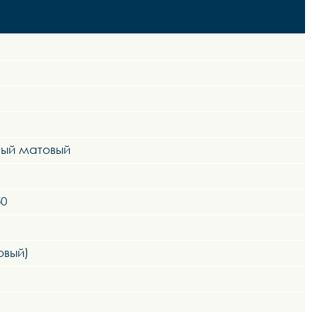
ный матовый
50
овый)