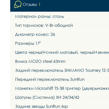
Отзывы
1
Материал рамы: сталь
Тип тормозов: V-Br-ободной
Диаметр колес: 26
Размеры 17"
Цвета черный+синий матовый, черный+зеле
Вилка MOZO steel 63mm
Задний переключатель SHIMANO Tourney TZ-
Передний переключатель SunRun
Манетки Microshift TS-38 триггер (двухрычажк
Шатуны (Система) XH 24/34/42
Задние звезды SunRun 6sp