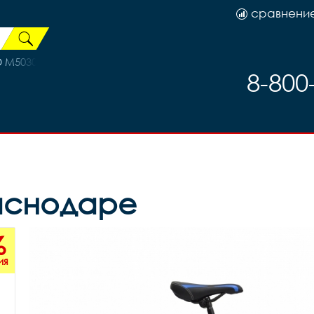
сравнени
D M5030
8-800
раснодаре
%
ия