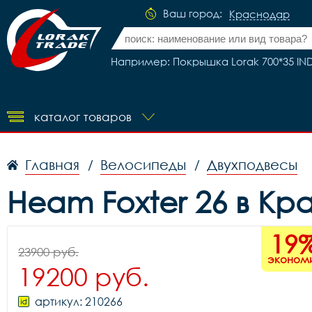
Ваш город:
Краснодар
Например: Покрышка Lorak 700*35 IN
каталог товаров
Главная
Велосипеды
Двухподвесы
/
/
Heam Foxter 26 в К
19
23900 руб.
эконом
19200 руб.
артикул: 210266