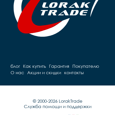
пружинах

Педали		Пластиковые

Педали		Пластиковые

Подседельный штырь	
Подседельный штырь		
сталь

сталь

Вес		10.2 к
Вес		9.7 кг
блог
Как купить
Гарантия
Покупателю
О нас
Акции и скидки
контакты
© 2000-2026 LorakTrade
Служба помощи и поддержки