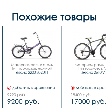
Похожие товары
Материал рамы: сталь

Материал рамы: с
Тип тормозов: ножной

Тип тормозов: V-
Диаметр колес: 20

ободной

Десна 2200 20 Z011
Десна 2610 V 2
Размер рамы - 13,5"

Диаметр колес: 
Количество скоростей - 1

Размер рамы - 16" / 
Цвет рамы / элементы 
20"

дизайна - Зелёный; 
Количество скоросте
добавить в сравнение
добавить в срав
Красный; Пурпурный; 
Цвет рамы / элеме
Чёрный

дизайна - Красн
9990 руб.
18400 руб.
Вилка передняя - Жесткая

черный, Синий/чер
9200 руб.
17000 руб.
Рулевая колонка - 
Черный/серый
Резьбовая

Вилка передняя 
Каретка - Наборная

Амортизационная, 