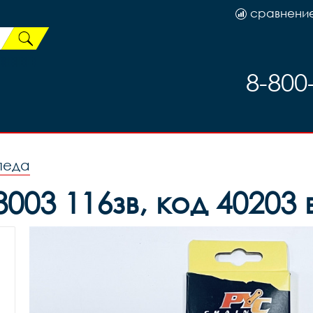
сравнени
8-800
педа
003 116зв, код 40203