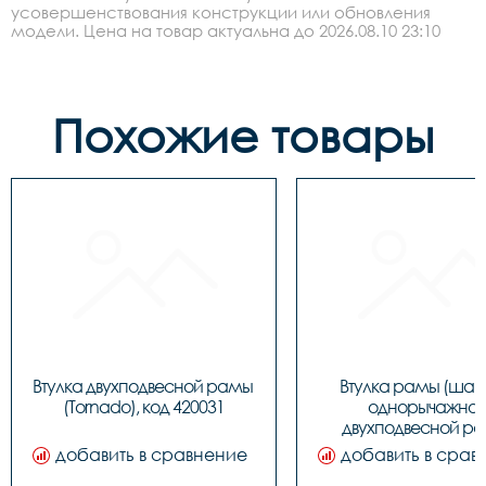
усовершенствования конструкции или обновления
модели. Цена на товар актуальна до 2026.08.10 23:10
Похожие товары
Втулка двухподвесной рамы 
Втулка рамы (шар
(Tornado), код 420031
однорычажной
двухподвесной ра
LU048286, код 130
добавить в сравнение
добавить в срав