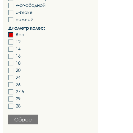
v-br-ободной
u-brake
ножной
Диаметр колес:
Все
12
14
16
18
20
24
26
27.5
29
28
Сброс