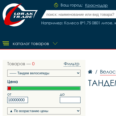
Ваш город:
Краснодар
Например: Колесо 8*1.75 0801 литое, 
каталог товаров
Товаров —
0
Фильтр
Велос
/
ТАНДЕ
Цена
от
до