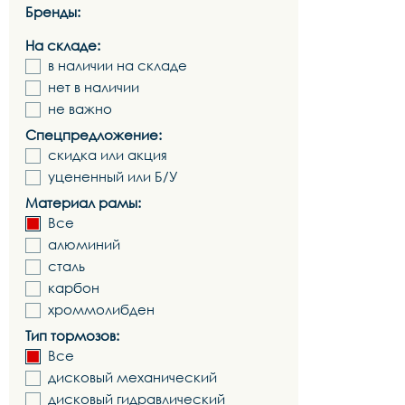
Бренды:
На складе:
в наличии на складе
нет в наличии
не важно
Спецпредложение:
скидка или акция
уцененный или Б/У
Материал рамы:
Все
алюминий
сталь
карбон
хроммолибден
Тип тормозов:
Все
дисковый механический
дисковый гидравлический