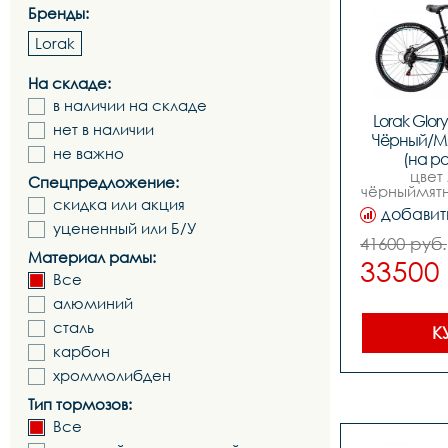
Бренды:
Lorak
На складе:
в наличии на складе
Lorak Glor
нет в наличии
Чёрный/Мя
не важно
(на ро
цвет
Спецпредложение:
чёрныймятн
скидка или акция
рост 141-
добавит
рамы  ал
уцененный или Б/У
тормозо
41600 руб.
механичес
Материал рамы:
33500
колес  29,ви
Все
alloysteel х
out 
алюминий
эластомерн
скоростей
сталь
К
переключат
карбон
500,задний
shimano rd-
хроммолибден
тормоз jak-8
механиче
Тип тормозов:
тормоз jak-8
Все
механичес
micros