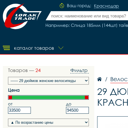
Ваш город:
Краснодар
Например: Спица 185мм (144шт) тайван
каталог товаров
Товаров —
24
Фильтр
Велос
/
29 ДЮ
Цена
КРАС
от
до